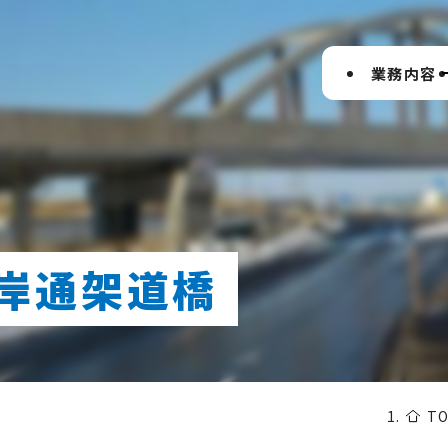
業務内容
海岸通架道橋
第二新卒採用
橋
調査
代表挨拶
中途採用
地下鉄・
計画
会社の生い立
ト
地下構造物
T