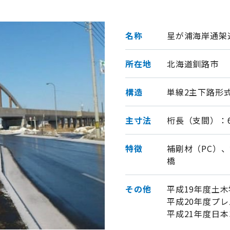
表彰・感謝状
名称
星が浦海岸通架
所在地
北海道釧路市
構造
単線2主下路形
主寸法
桁長（支間）：66
特徴
補剛材（PC）
橋
その他
平成19年度土
平成20年度プ
平成21年度日