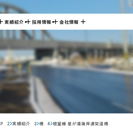
実績紹介
採用情報
会社情報
数字で見る
沿革
人を知る
組織図
日本交通技術
経営理念
行動計画
仕事を知る
よくある質問
会社概要
主な受注案件
ち
ンネル
設計
軌道
維持管理・
リニューアル
事業所一覧
OP
実績紹介
橋
根室線 星が浦海岸通架道橋